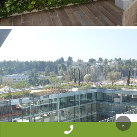
גלילה
לראש
העמוד